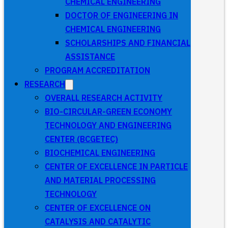
CHEMICAL ENGINEERING
DOCTOR OF ENGINEERING IN
CHEMICAL ENGINEERING
SCHOLARSHIPS AND FINANCIAL
ASSISTANCE
PROGRAM ACCREDITATION
RESEARCH
OVERALL RESEARCH ACTIVITY
BIO-CIRCULAR-GREEN ECONOMY
TECHNOLOGY AND ENGINEERING
CENTER (BCGETEC)
BIOCHEMICAL ENGINEERING
CENTER OF EXCELLENCE IN PARTICLE
AND MATERIAL PROCESSING
TECHNOLOGY
CENTER OF EXCELLENCE ON
CATALYSIS AND CATALYTIC