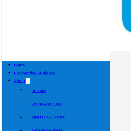
Home
Prospective Students
About
HISTORY
VISION & MISSION
QUALITY ASSURANCE
AWARDS & HONORS