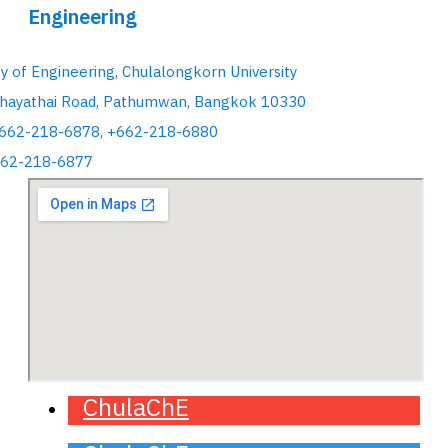
Engineering
ty of Engineering, Chulalongkorn University
hayathai Road, Pathumwan, Bangkok 10330
+662-218-6878, +662-218-6880
662-218-6877
ChulaChE