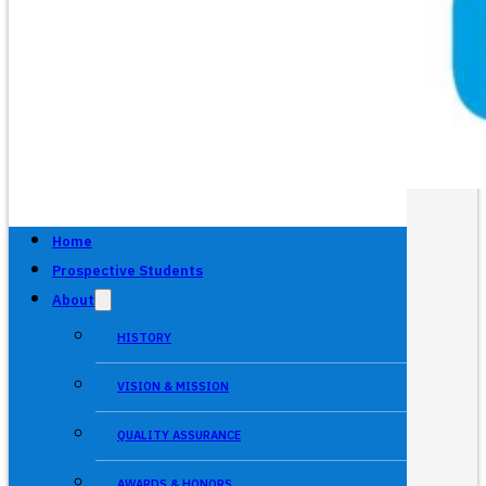
Home
Prospective Students
About
HISTORY
VISION & MISSION
QUALITY ASSURANCE
AWARDS & HONORS