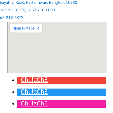
hayathai Road, Pathumwan, Bangkok 10330
+662-218-6878, +662-218-6880
662-218-6877
ChulaChE
ChulaChE
ChulaChE