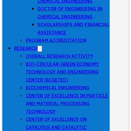
CHEMICAL ENGINEERING
DOCTOR OF ENGINEERING IN
CHEMICAL ENGINEERING
SCHOLARSHIPS AND FINANCIAL
ASSISTANCE
PROGRAM ACCREDITATION
RESEARCH
OVERALL RESEARCH ACTIVITY
BIO-CIRCULAR-GREEN ECONOMY
TECHNOLOGY AND ENGINEERING
CENTER (BCGETEC)
BIOCHEMICAL ENGINEERING
CENTER OF EXCELLENCE IN PARTICLE
AND MATERIAL PROCESSING
TECHNOLOGY
CENTER OF EXCELLENCE ON
CATALYSIS AND CATALYTIC