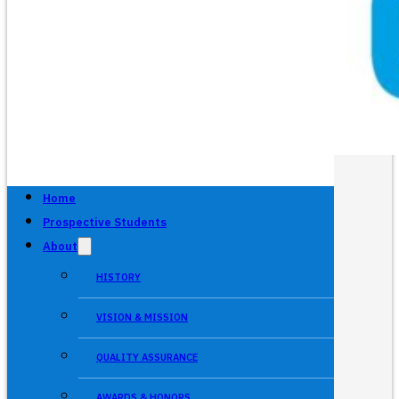
Home
Prospective Students
About
HISTORY
VISION & MISSION
QUALITY ASSURANCE
AWARDS & HONORS