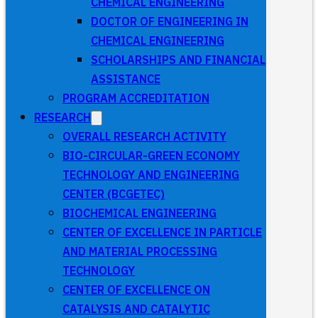
CHEMICAL ENGINEERING
DOCTOR OF ENGINEERING IN
CHEMICAL ENGINEERING
SCHOLARSHIPS AND FINANCIAL
ASSISTANCE
PROGRAM ACCREDITATION
RESEARCH
OVERALL RESEARCH ACTIVITY
BIO-CIRCULAR-GREEN ECONOMY
TECHNOLOGY AND ENGINEERING
CENTER (BCGETEC)
BIOCHEMICAL ENGINEERING
CENTER OF EXCELLENCE IN PARTICLE
AND MATERIAL PROCESSING
TECHNOLOGY
CENTER OF EXCELLENCE ON
CATALYSIS AND CATALYTIC