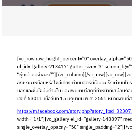
[vc_row row_height_percent=”0″ overlay_alpha=”50″
el_id=”gallery-213417″ gutter_size=”3″ screen_lg=
“หุ่นเต้านมจำลอง“”][/vc_column][/vc_row][vc_row][vc_c
ลักษณะเหมือนหรือใกล้เคียงเต้านมสตรีที่เป็นมะเร็งเต้านมใน
นอกและชั้นไขมันด้านใน และเพิ่มเติมวัสดุที่ทำหน้าที่เสมือนก้อ
เลขที่ 63011 เมื่อวันที่ 15 มิถุนายน พ.ศ. 2561 หน่วยงานที่ส
https://m.facebook.com/story.php?story_fbid=3
width=”1/1″][vc_gallery el_id=”gallery-148897″ m
single_overlay_opacity=”50″ single_padding=”2″][/