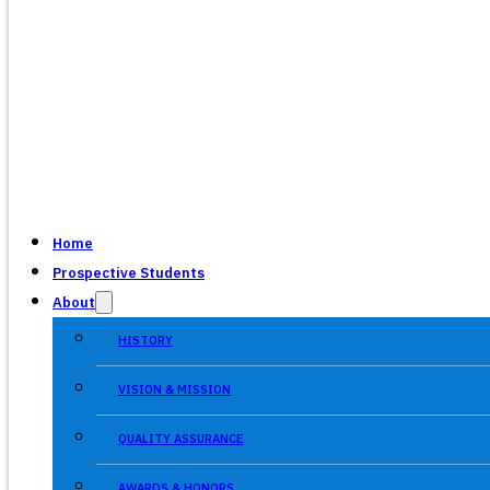
Home
Prospective Students
About
HISTORY
VISION & MISSION
QUALITY ASSURANCE
AWARDS & HONORS