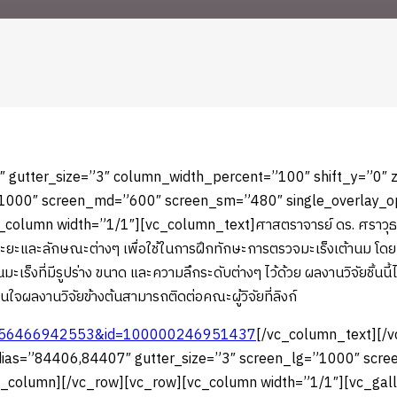
 gutter_size=”3″ column_width_percent=”100″ shift_y=”0″ z
”1000″ screen_md=”600″ screen_sm=”480″ single_overlay_op
olumn width=”1/1″][vc_column_text]ศาสตราจารย์ ดร. ศราวุธ ริมด
ระยะและลักษณะต่างๆ เพื่อใช้ในการฝึกทักษะการตรวจมะเร็งเต้านม โดยห
นมะเร็งที่มีรูปร่าง ขนาด และความลึกระดับต่างๆ ไว้ด้วย ผลงานวิจัยชิ้นนี
นใจผลงานวิจัยข้างต้นสามารถติดต่อคณะผู้วิจัยที่ลิงก์
230756466942553&id=100000246951437
[/vc_column_text][/
edias=”84406,84407″ gutter_size=”3″ screen_lg=”1000″ sc
vc_column][/vc_row][vc_row][vc_column width=”1/1″][vc_gal