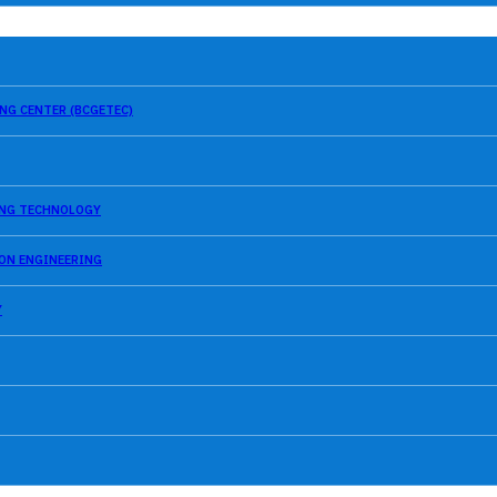
NG CENTER (BCGETEC)
SING TECHNOLOGY
ION ENGINEERING
Y