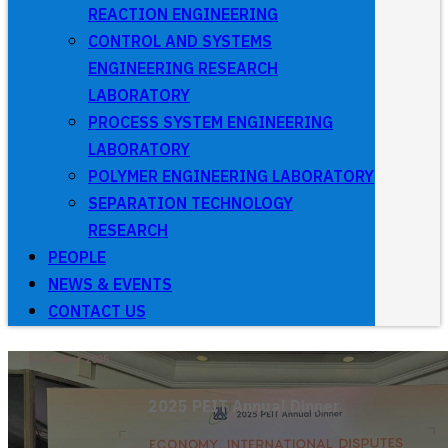
REACTION ENGINEERING
CONTROL AND SYSTEMS
ENGINEERING RESEARCH
LABORATORY
PROCESS SYSTEM ENGINEERING
LABORATORY
POLYMER ENGINEERING LABORATORY
SEPARATION TECHNOLOGY
RESEARCH
PEOPLE
NEWS & EVENTS
CONTACT US
3 October 2025
2025 PEIT Annual Dinner