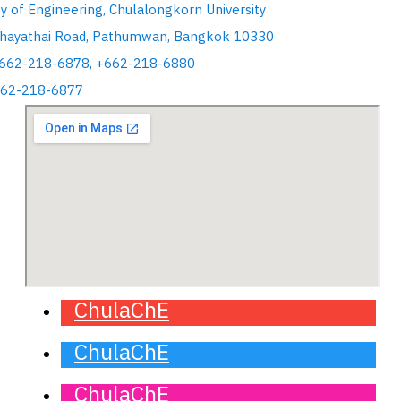
ty of Engineering, Chulalongkorn University
hayathai Road, Pathumwan, Bangkok 10330
+662-218-6878, +662-218-6880
662-218-6877
ChulaChE
ChulaChE
ChulaChE