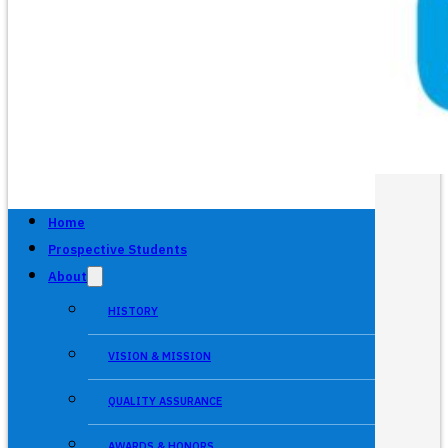
Home
Prospective Students
About
HISTORY
VISION & MISSION
QUALITY ASSURANCE
AWARDS & HONORS