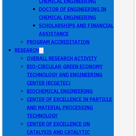
CHEMICAL ENGINEERING
DOCTOR OF ENGINEERING IN
CHEMICAL ENGINEERING
SCHOLARSHIPS AND FINANCIAL
ASSISTANCE
PROGRAM ACCREDITATION
RESEARCH
OVERALL RESEARCH ACTIVITY
BIO-CIRCULAR-GREEN ECONOMY
TECHNOLOGY AND ENGINEERING
CENTER (BCGETEC)
BIOCHEMICAL ENGINEERING
CENTER OF EXCELLENCE IN PARTICLE
AND MATERIAL PROCESSING
TECHNOLOGY
CENTER OF EXCELLENCE ON
CATALYSIS AND CATALYTIC