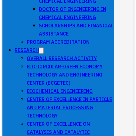
CHEMICAL ENGINEERING
DOCTOR OF ENGINEERING IN
CHEMICAL ENGINEERING
SCHOLARSHIPS AND FINANCIAL
ASSISTANCE
PROGRAM ACCREDITATION
RESEARCH
OVERALL RESEARCH ACTIVITY
BIO-CIRCULAR-GREEN ECONOMY
TECHNOLOGY AND ENGINEERING
CENTER (BCGETEC)
BIOCHEMICAL ENGINEERING
CENTER OF EXCELLENCE IN PARTICLE
AND MATERIAL PROCESSING
TECHNOLOGY
CENTER OF EXCELLENCE ON
CATALYSIS AND CATALYTIC