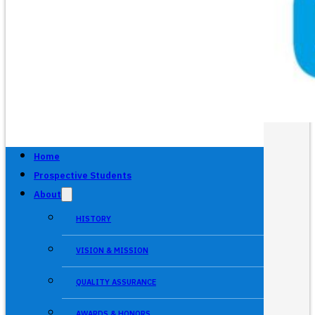
Home
Prospective Students
About
HISTORY
VISION & MISSION
QUALITY ASSURANCE
AWARDS & HONORS