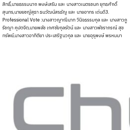
สิทธิ์,นายธรรมนาถ พงษ์เสริม และ นางสาวเนตรชนก ยุทธศักดิ์
สุนทร,นายยชญ์สุธา ธนวัฒน์สรธัญ และ นายอาทร เด่นดี3.
Professional Vote :นางสาวญาณีนาท วินิจธรรมกุล และ นางสาวภู
ริชญา คุปตจิต,นายพลัช เกศชัยกุลรัตน์ และ นางสาวพัชราภรณ์ สุข
ทรัพย์,นางสาวอาทิติยา ประเสริฐนวกุล และ นายอุรุพงษ์ พรหมมา