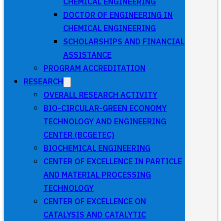
CHEMICAL ENGINEERING
DOCTOR OF ENGINEERING IN
CHEMICAL ENGINEERING
SCHOLARSHIPS AND FINANCIAL
ASSISTANCE
PROGRAM ACCREDITATION
RESEARCH
OVERALL RESEARCH ACTIVITY
BIO-CIRCULAR-GREEN ECONOMY
TECHNOLOGY AND ENGINEERING
CENTER (BCGETEC)
BIOCHEMICAL ENGINEERING
CENTER OF EXCELLENCE IN PARTICLE
AND MATERIAL PROCESSING
TECHNOLOGY
CENTER OF EXCELLENCE ON
CATALYSIS AND CATALYTIC