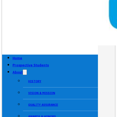
Home
Prospective Students
About
HISTORY
VISION & MISSION
QUALITY ASSURANCE
AWARDS & HONORS