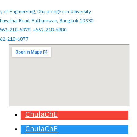
ty of Engineering, Chulalongkorn University
hayathai Road, Pathumwan, Bangkok 10330
+662-218-6878, +662-218-6880
662-218-6877
ChulaChE
ChulaChE